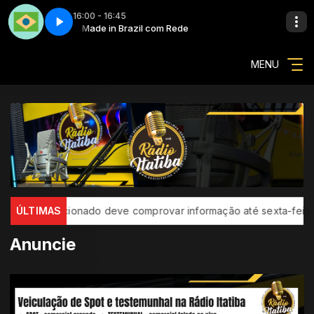
16:00 - 16:45
fael Schmidt
Made in Brazil com Rede
Made in Brazil - Parte 2
Artistas da Região com Rafael Schmidt
MENU
pré-selecionado deve comprovar informação até sexta-feira
ÚLTIMAS
Anuncie