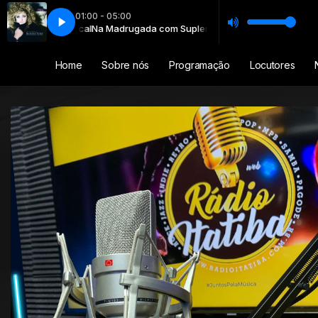
01:00 - 05:00
 of the Heart
to Musical
Na Madrugada com Suplemento Musical
26 - Bonnie Tyler - Total Eclipse of the Heart
Home
Sobre nós
Programação
Locutores