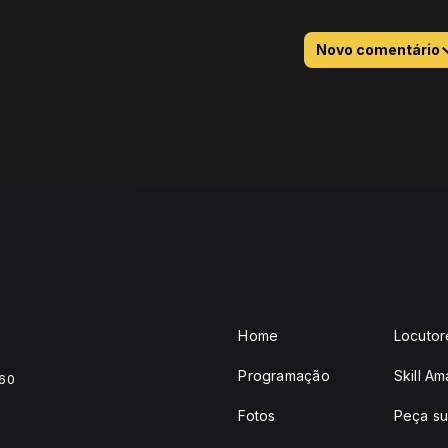
Novo comentário
Home
Locutor
Programação
Skill A
460
Fotos
Peça su