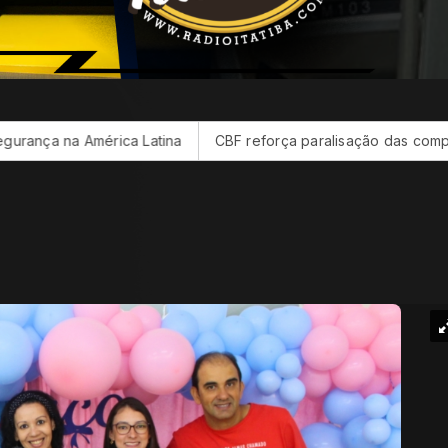
 Latina
CBF reforça paralisação das competições durante Co